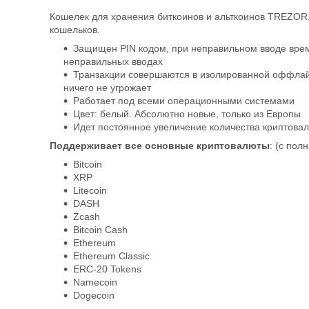
Кошелек для хранения биткоинов и альткоинов TREZOR,
кошельков.
Защищен PIN кодом, при неправильном вводе врем
неправильных вводах
Транзакции совершаются в изолированной оффлайн
ничего не угрожает
Работает под всеми операционными системами
Цвет: белый. Абсолютно новые, только из Европы
Идет постоянное увеличение количества криптова
Поддерживает все основные криптовалюты
: (c по
Bitcoin
XRP
Litecoin
DASH
Zcash
Bitcoin Cash
Ethereum
Ethereum Classic
ERC-20 Tokens
Namecoin
Dogecoin